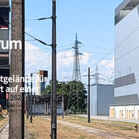
trum
stgelände für
t auf einer