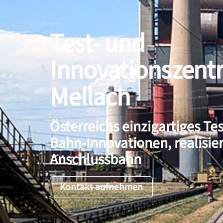
Test- und
Innovationszen
Mellach
Österreichs einzigartiges Te
Bahn-Innovationen, realisier
Anschlussbahn
Kontakt aufnehmen